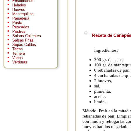
Ensaimadas
Helados
Huevos
Mantequillas
Panaderia
Pasta
Pescados
Postres
Receta de Canapés 
Salsas Calientes
Salsas Frias
Sopas Caldos
Tartas
Ingredientes:
Ternera
Varios
300 gr. de setas,
Verduras
100 gr. de mantequil
6 rebanadas de pan
4 cucharadas de que
2 huevos,
sal,
pimienta,
aceite,
limón.
Método: Freír en la mitad 
rebanadas de pan. Limpiar y
con limón y rehogarlas con
huevos batidos mezclados 