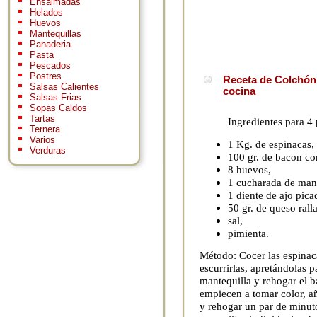
Ensaimadas
Helados
Huevos
Mantequillas
Panaderia
Pasta
Pescados
Postres
Receta de Colchón
Salsas Calientes
cocina
Salsas Frias
Sopas Caldos
Tartas
Ingredientes para 4
Ternera
Varios
1 Kg. de espinacas,
Verduras
100 gr. de bacon cor
8 huevos,
1 cucharada de mant
1 diente de ajo pica
50 gr. de queso rall
sal,
pimienta.
Método: Cocer las espinaca
escurrirlas, apretándolas p
mantequilla y rehogar el b
empiecen a tomar color, añ
y rehogar un par de minuto