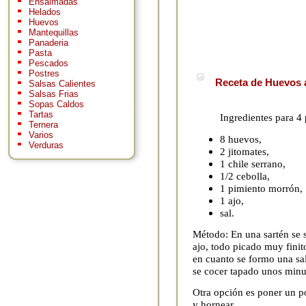
Ensaimadas
Helados
Huevos
Mantequillas
Panaderia
Pasta
Pescados
Postres
Receta de Huevos 
Salsas Calientes
Salsas Frias
Sopas Caldos
Tartas
Ingredientes para 4
Ternera
Varios
8 huevos,
Verduras
2 jitomates,
1 chile serrano,
1/2 cebolla,
1 pimiento morrón,
1 ajo,
sal.
Método: En una sartén se so
ajo, todo picado muy finit
en cuanto se formo una sal
se cocer tapado unos minu
Otra opción es poner un po
y hornear.