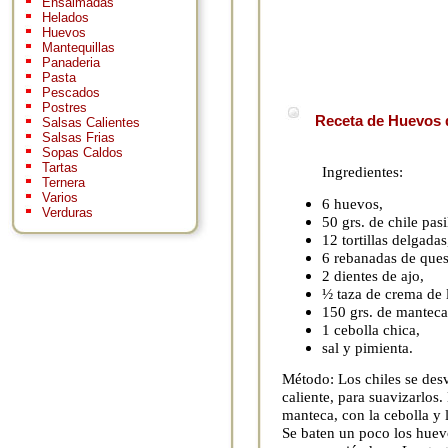
Ensaimadas
Helados
Huevos
Mantequillas
Panaderia
Pasta
Pescados
Postres
Receta de Huevos 
Salsas Calientes
Salsas Frias
Sopas Caldos
Tartas
Ingredientes:
Ternera
Varios
6 huevos,
Verduras
50 grs. de chile pasi
12 tortillas delgadas
6 rebanadas de ques
2 dientes de ajo,
½ taza de crema de 
150 grs. de manteca
1 cebolla chica,
sal y pimienta.
Método: Los chiles se des
caliente, para suavizarlos.
manteca, con la cebolla y 
Se baten un poco los huevo