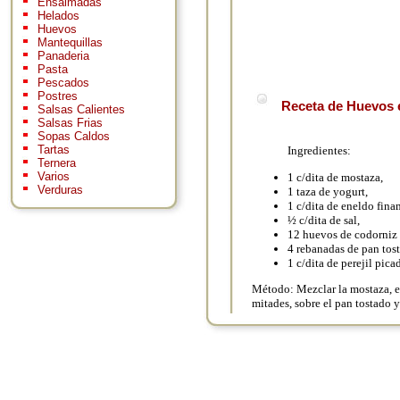
Ensaimadas
Helados
Huevos
Mantequillas
Panaderia
Pasta
Pescados
Postres
Receta de Huevos e
Salsas Calientes
Salsas Frias
Sopas Caldos
Tartas
Ingredientes:
Ternera
Varios
1 c/dita de mostaza,
Verduras
1 taza de yogurt,
1 c/dita de eneldo fina
½ c/dita de sal,
12 huevos de codorniz 
4 rebanadas de pan tos
1 c/dita de perejil pic
Método: Mezclar la mostaza, el
mitades, sobre el pan tostado y