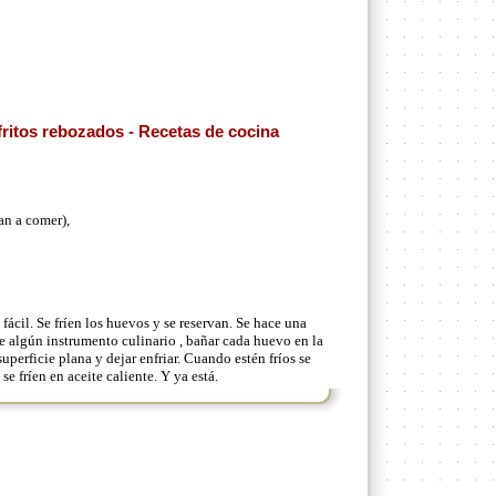
ritos rebozados - Recetas de cocina
an a comer),
cil. Se fríen los huevos y se reservan. Se hace una
 algún instrumento culinario , bañar cada huevo en la
perficie plana y dejar enfriar. Cuando estén fríos se
e fríen en aceite caliente. Y ya está.