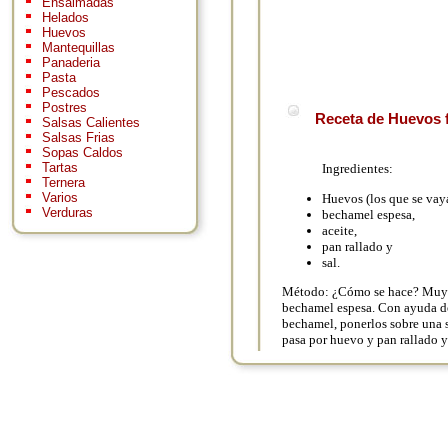
Ensaimadas
Helados
Huevos
Mantequillas
Panaderia
Pasta
Pescados
Postres
Receta de Huevos f
Salsas Calientes
Salsas Frias
Sopas Caldos
Tartas
Ingredientes:
Ternera
Varios
Huevos (los que se vay
Verduras
bechamel espesa,
aceite,
pan rallado y
sal.
Método: ¿Cómo se hace? Muy fá
bechamel espesa. Con ayuda de
bechamel, ponerlos sobre una su
pasa por huevo y pan rallado y s