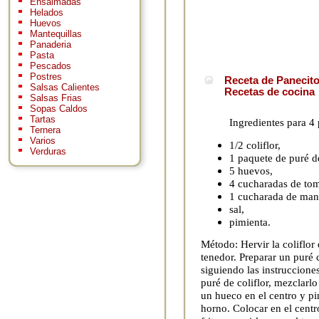
Ensaimadas
Helados
Huevos
Mantequillas
Panaderia
Pasta
Pescados
Postres
Receta de Panecitos
Salsas Calientes
Recetas de cocina
Salsas Frias
Sopas Caldos
Tartas
Ingredientes para 4
Ternera
Varios
1/2 coliflor,
Verduras
1 paquete de puré de
5 huevos,
4 cucharadas de toma
1 cucharada de mant
sal,
pimienta.
Método: Hervir la coliflor 
tenedor. Preparar un puré 
siguiendo las instrucciones
puré de coliflor, mezclarl
un hueco en el centro y pi
horno. Colocar en el cent