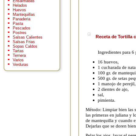
Ensaimadas
Helados
Huevos
Mantequillas
Panaderia
Pasta
Pescados
Postres
Receta de Tortilla 
Salsas Calientes
Salsas Frias
Sopas Caldos
Tartas
Ingredientes para 6
Ternera
Varios
16 huevos,
Verduras
1 cucharada de nata 
100 gr. de mantequil
500 gr. de setas pe
1 manojo de perejil,
2 dientes de ajo,
sal,
pimienta.
Método: Limpiar bien las se
las primeras en juliana y 
de mantequilla y cuando em
Dejarlas que se doren bien
Pelar los ajos, lavar el per