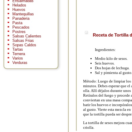
Ensaimadas
Helados
Huevos
Mantequillas
Panaderia
Pasta
Pescados
Postres
Receta de Tortilla 
Salsas Calientes
Salsas Frias
Sopas Caldos
Tartas
Ingredientes:
Ternera
Varios
Medio kilo de sesos.
Verduras
Seis huevos.
Dos hojas de lechuga.
Sal y pimienta al gusto
Método: Luego de limpiar los s
minutos. Debes esperar que el a
olla. Allí déjalos durante uno
Retíralos del fuego y procede a
conviertan en una masa compact
batir los huevos e incorpóralos
al gusto. Vierte esta mezcla en
que la tortilla pueda ser despr
La tortilla de sesos mejora cu
criolla.