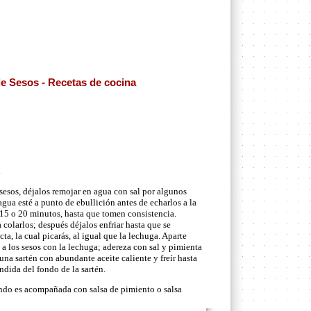
de Sesos - Recetas de cocina
.
esos, déjalos remojar en agua con sal por algunos
gua esté a punto de ebullición antes de echarlos a la
s 15 o 20 minutos, hasta que tomen consistencia.
 colarlos; después déjalos enfriar hasta que se
a, la cual picarás, al igual que la lechuga. Aparte
 a los sesos con la lechuga; adereza con sal y pimienta
 una sartén con abundante aceite caliente y freír hasta
endida del fondo de la sartén.
ando es acompañada con salsa de pimiento o salsa