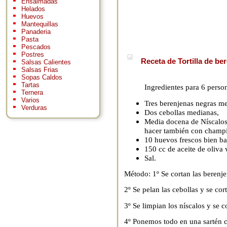
Ensaimadas
Helados
Huevos
Mantequillas
Panaderia
Pasta
Pescados
Postres
Receta de Tortilla de be
Salsas Calientes
Salsas Frias
Sopas Caldos
Tartas
Ingredientes para 6 perso
Ternera
Varios
Tres berenjenas negras me
Verduras
Dos cebollas medianas,
Media docena de Níscalos 
hacer también con champiñ
10 huevos frescos bien ba
150 cc de aceite de oliva 
Sal.
Método: 1º Se cortan las berenje
2º Se pelan las cebollas y se cor
3º Se limpian los níscalos y se 
4º Ponemos todo en una sartén c