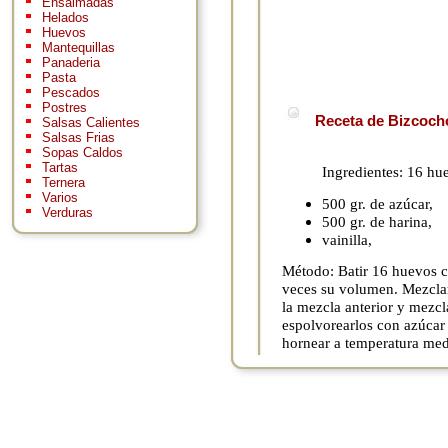
Ensaimadas
Helados
Huevos
Mantequillas
Panaderia
Pasta
Pescados
Postres
Receta de Bizcocho
Salsas Calientes
Salsas Frias
Sopas Caldos
Tartas
Ingredientes: 16 hu
Ternera
Varios
500 gr. de azúcar,
Verduras
500 gr. de harina,
vainilla,
Método: Batir 16 huevos c
veces su volumen. Mezclar 
la mezcla anterior y mezc
espolvorearlos con azúcar
hornear a temperatura med