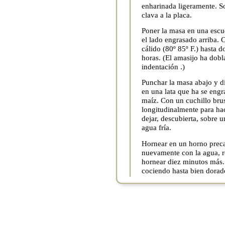
enharinada ligeramente. So
clava a la placa.
Poner la masa en una escu
el lado engrasado arriba.
cálido (80º 85º F.) hasta 
horas. (El amasijo ha dob
indentación .)
Punchar la masa abajo y di
en una lata que ha se engr
maíz. Con un cuchillo brus
longitudinalmente para hac
dejar, descubierta, sobre 
agua fría.
Hornear en un horno preca
nuevamente con la agua, r
hornear diez minutos más.
cociendo hasta bien dorad