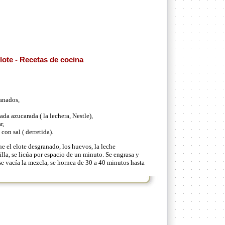
lote - Recetas de cocina
ranados,
ada azucarada ( la lechera, Nestle),
r,
con sal ( derretida).
e el elote desgranado, los huevos, la leche
la, se licúa por espacio de un minuto. Se engrasa y
e vacía la mezcla, se hornea de 30 a 40 minutos hasta