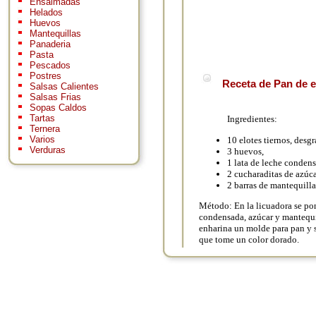
Ensaimadas
Helados
Huevos
Mantequillas
Panaderia
Pasta
Pescados
Postres
Receta de Pan de e
Salsas Calientes
Salsas Frias
Sopas Caldos
Tartas
Ingredientes:
Ternera
Varios
10 elotes tiernos, desg
Verduras
3 huevos,
1 lata de leche condens
2 cucharaditas de azúca
2 barras de mantequilla 
Método: En la licuadora se pon
condensada, azúcar y mantequil
enharina un molde para pan y s
que tome un color dorado.