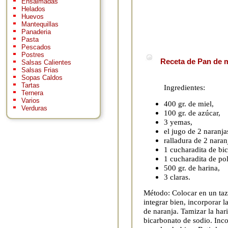
Ensaimadas
Helados
Huevos
Mantequillas
Panaderia
Pasta
Pescados
Postres
Receta de Pan de m
Salsas Calientes
Salsas Frias
Sopas Caldos
Tartas
Ingredientes:
Ternera
Varios
400 gr. de miel,
Verduras
100 gr. de azúcar,
3 yemas,
el jugo de 2 naranja
ralladura de 2 naran
1 cucharadita de bi
1 cucharadita de po
500 gr. de harina,
3 claras.
Método: Colocar en un tazó
integrar bien, incorporar l
de naranja. Tamizar la har
bicarbonato de sodio. Inco