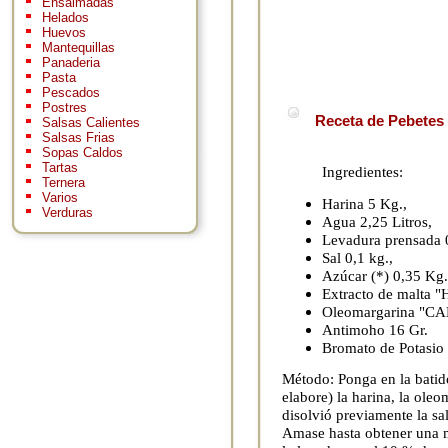
Ensaimadas
Helados
Huevos
Mantequillas
Panaderia
Pasta
Pescados
Postres
Receta de Pebetes 
Salsas Calientes
Salsas Frias
Sopas Caldos
Tartas
Ingredientes:
Ternera
Varios
Harina 5 Kg.,
Verduras
Agua 2,25 Litros,
Levadura prensada 
Sal 0,1 kg.,
Azúcar (*) 0,35 Kg.
Extracto de malta 
Oleomargarina "CA
Antimoho 16 Gr.
Bromato de Potasio 
Método: Ponga en la batid
elabore) la harina, la oleo
disolvió previamente la sal
Amase hasta obtener una m