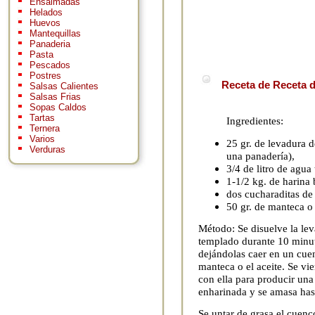
Ensaimadas
Helados
Huevos
Mantequillas
Panaderia
Pasta
Pescados
Postres
Receta de Receta d
Salsas Calientes
Salsas Frias
Sopas Caldos
Tartas
Ingredientes:
Ternera
Varios
25 gr. de levadura 
Verduras
una panadería),
3/4 de litro de agua 
1-1/2 kg. de harina 
dos cucharaditas de 
50 gr. de manteca o 
Método: Se disuelve la lev
templado durante 10 minuto
dejándolas caer en un cuen
manteca o el aceite. Se vie
con ella para producir una
enharinada y se amasa hast
Se untar de grasa el cuenc