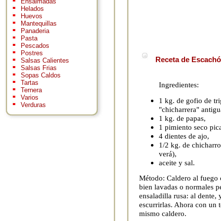
Ensaimadas
Helados
Huevos
Mantequillas
Panaderia
Pasta
Pescados
Postres
Receta de Escachó
Salsas Calientes
Salsas Frias
Sopas Caldos
Tartas
Ingredientes:
Ternera
Varios
1 kg. de gofio de tr
Verduras
"chicharrera" antigu
1 kg. de papas,
1 pimiento seco pica
4 dientes de ajo,
1/2 kg. de chicharro
verá),
aceite y sal.
Método: Caldero al fuego c
bien lavadas o normales pe
ensaladilla rusa: al dente, 
escurrirlas. Ahora con un
mismo caldero.