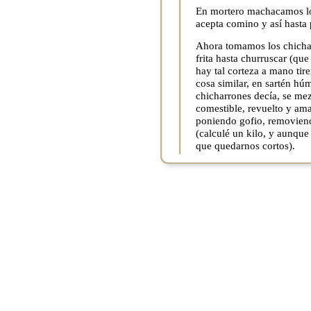
En mortero machacamos los
acepta comino y así hasta 
Ahora tomamos los chicharr
frita hasta churruscar (que
hay tal corteza a mano tir
cosa similar, en sartén hú
chicharrones decía, se mez
comestible, revuelto y am
poniendo gofio, removien
(calculé un kilo, y aunqu
que quedarnos cortos).