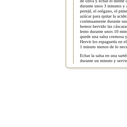
de oliva y echar el diente d
durante unos 3 minutos y a
perejil, el orégano, el pi
azúcar para quitar la acid
continuamente durante uno
hemos hervido las cáscaras
lento durante unos 10 minu
quede una salsa cremosa y
Hervir los espaguetis en e
1 minuto menos de lo nece
Echar la salsa en una sart
durante un minuto y servir