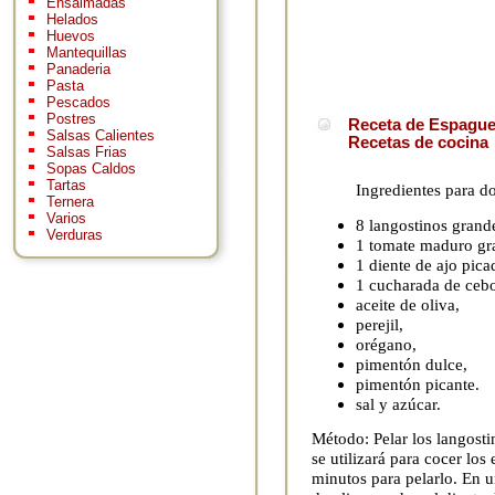
Ensaimadas
Helados
Huevos
Mantequillas
Panaderia
Pasta
Pescados
Postres
Receta de Espaguet
Salsas Calientes
Recetas de cocina
Salsas Frias
Sopas Caldos
Tartas
Ingredientes para d
Ternera
Varios
8 langostinos grand
Verduras
1 tomate maduro gr
1 diente de ajo pica
1 cucharada de cebo
aceite de oliva,
perejil,
orégano,
pimentón dulce,
pimentón picante.
sal y azúcar.
Método: Pelar los langosti
se utilizará para cocer los
minutos para pelarlo. En u