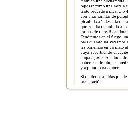
también una cucharadita. 
reposar como una hora a fi
tanto procede a picar 3 ó
con unas ramitas de pereji
picado lo añades a la mas
que resulta de todo lo ant
tortitas de unos 6 centíme
Tendremos en el fuego una
para cuando las vayamos a 
las ponemos en un plato a
vaya absorbiendo el aceite
empalagosas. A la hora de 
haberse enfriado, se puede
y a punto para comer.
Si no tienes alubias pued
preparación.