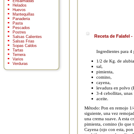
Ensaimadas
Helados
Huevos
Mantequillas
Panaderia
Pasta
Pescados
Postres
Receta de Falafel -
Salsas Calientes
Salsas Frias
Sopas Caldos
Tartas
Ingredientes para 4
Ternera
Varios
1/2 de Kg. de alubia
Verduras
sal,
pimienta,
comino,
cayena,
levadura en polvo (
3-4 cebollitas, unas 
aceite.
Método: Pon en remojo 1/4 
siguiente, una vez remojad
una crema suave. A esta cr
pimienta, comino (lo que t
Cayena (ojo con esta, pon