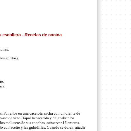
 escollera - Recetas de cocina
sonas:
eos gordos),
te,
aca,
s. Ponerlos en una cacerola ancha con un diente de
vaso de vino. Tapar la cacerola y dejar abrir los
 los moluscos de sus conchas, conservar 16 enteros.
ajo con aceite y las guindillas. Cuando se doren, añadir