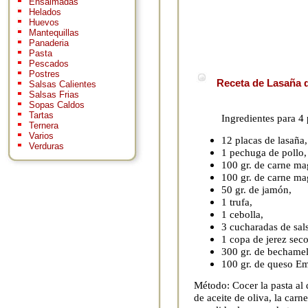
Ensaimadas
Helados
Huevos
Mantequillas
Panaderia
Pasta
Pescados
Postres
Receta de Lasaña d
Salsas Calientes
Salsas Frias
Sopas Caldos
Tartas
Ingredientes para 4
Ternera
Varios
12 placas de lasaña,
Verduras
1 pechuga de pollo,
100 gr. de carne ma
100 gr. de carne mag
50 gr. de jamón,
1 trufa,
1 cebolla,
3 cucharadas de sal
1 copa de jerez seco
300 gr. de bechamel
100 gr. de queso Em
Método: Cocer la pasta al
de aceite de oliva, la car