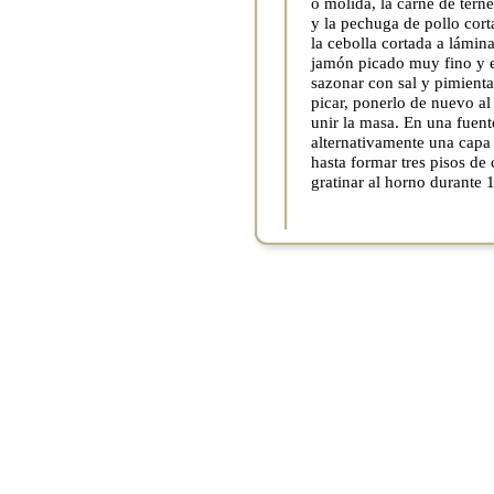
o molida, la carne de tern
y la pechuga de pollo cor
la cebolla cortada a lámin
jamón picado muy fino y el
sazonar con sal y pimienta
picar, ponerlo de nuevo a
unir la masa. En una fuen
alternativamente una capa
hasta formar tres pisos de
gratinar al horno durante 