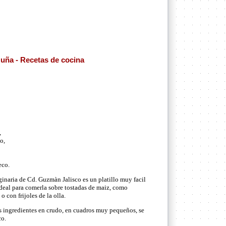
 uña - Recetas de cocina
,
o,
eco.
ginaria de Cd. Guzmàn Jalisco es un platillo muy facil
ideal para comerla sobre tostadas de maiz, como
o con frijoles de la olla.
s ingredientes en crudo, en cuadros muy pequeños, se
co.