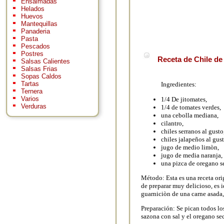
Ensaimadas
Helados
Huevos
Mantequillas
Panaderia
Pasta
Pescados
Postres
Receta de Chile de
Salsas Calientes
Salsas Frias
Sopas Caldos
Tartas
Ingredientes:
Ternera
Varios
1/4 De jitomates,
Verduras
1/4 de tomates verdes,
una cebolla mediana,
cilantro,
chiles serranos al gusto
chiles jalapeños al gust
jugo de medio limòn,
jugo de media naranja,
una pizca de oregano s
Método: Esta es una receta ori
de preparar muy delicioso, es 
guarniciòn de una carne asada, 
Preparación: Se pican todos lo
sazona con sal y el oregano se