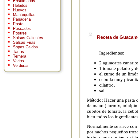
Ensaimadas
Helados
Huevos
Mantequillas
Panaderia
Pasta
Pescados
Postres
Receta de Guacamol
Salsas Calientes
Salsas Frias
Sopas Caldos
Tartas
Ingredientes:
Ternera
Varios
2 aguacates canario
Verduras
1 tomate pelado y d
el zumo de un limón
cebolla muy picadit
cilantro,
sal.
Método: Hacer una pasta c
de mano ( turmix, minipíme
cubitos de tomate, la cebol
bien todos los ingredientes
Normalmente se sirve con 
por nachos pequeños trozo t
textura muy crujiente, si t