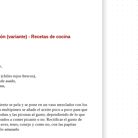
ón (variante) - Recetas de cocina
e,
(chiles rojos frescos),
nde asado,
as,
ento se pela y se pone en un vaso mezclador con los
 da multipimex se añade el aceite poco a poco para que
dras y las piconas al gusto, dependiendo de lo que
ados a comer picante o no. Rectificar el gusto de
 aves, reses, conejo y como no, con las papitas
fio amasado.