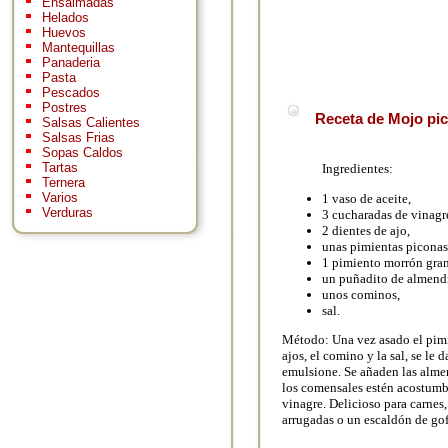
Ensaimadas
Helados
Huevos
Mantequillas
Panaderia
Pasta
Pescados
Postres
Receta de Mojo pic
Salsas Calientes
Salsas Frias
Sopas Caldos
Tartas
Ingredientes:
Ternera
Varios
1 vaso de aceite,
Verduras
3 cucharadas de vinagr
2 dientes de ajo,
unas pimientas piconas 
1 pimiento morrón gra
un puñadito de almendr
unos cominos,
sal.
Método: Una vez asado el pimi
ajos, el comino y la sal, se le
emulsione. Se añaden las almen
los comensales estén acostumbr
vinagre. Delicioso para carnes,
arrugadas o un escaldón de go