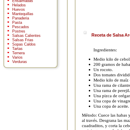
Ensaimadas
Helados
Huevos
Mantequillas
Panaderia
Pasta
Pescados
Postres
Receta de Salsa Ar
Salsas Calientes
Salsas Frias
Sopas Caldos
Tartas
Ingredientes:
Ternera
Varios
Medio kilo de cebol
Verduras
200 gramos de habas
Un rocoto.
Dos tomates dividid
Medio kilo de maíz
Una rama de cilantr
Una rama de perejil
Una pizca de oréga
Una copa de vinagr
Una copa de aceite.
Método: Cuece las habas y
al través. Desgrana las maz
cuadraditos, y corta la ceb