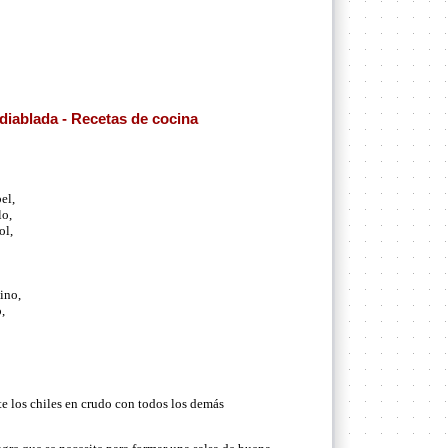
diablada - Recetas de cocina
el,
lo,
ol,
ino,
,
e los chiles en crudo con todos los demás