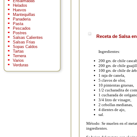
Ensaimadas
Helados
Huevos
Mantequillas
Panaderia
Pasta
Pescados
Postres
Receta de Salsa en
Salsas Calientes
Salsas Frias
Sopas Caldos
Tartas
Ingredientes:
Ternera
Varios
200 grs. de chile cascab
Verduras
200 grs. de chile guajil
100 grs. de chile de árb
1 raja de canela,
5 clavos de olor,
10 pimientas gruesas,
1/2 cucharadita de com
1 cucharada de orégano
3/4 litro de vinagre,
2 cebollas medianas,
4 dientes de ajo,
sal.
Método: Se muelen en el metat
ingredientes.