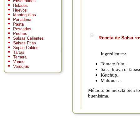
Ensaimadas
Helados
Huevos
Mantequillas
Panaderia
Pasta
Pescados
Postres
Receta de Salsa ro
Salsas Calientes
Salsas Frias
Sopas Caldos
Tartas
Ingredientes:
Ternera
Varios
Tomate frito,
Verduras
Salsa brava o Tabas
Ketchup,
Mahonesa.
Método: Se mezcla bien tod
buenísima.