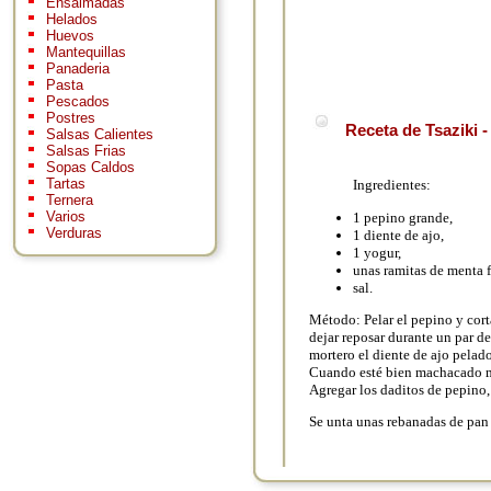
Ensaimadas
Helados
Huevos
Mantequillas
Panaderia
Pasta
Pescados
Postres
Receta de Tsaziki 
Salsas Calientes
Salsas Frias
Sopas Caldos
Tartas
Ingredientes:
Ternera
Varios
1 pepino grande,
Verduras
1 diente de ajo,
1 yogur,
unas ramitas de menta f
sal.
Método: Pelar el pepino y cort
dejar reposar durante un par d
mortero el diente de ajo pelad
Cuando esté bien machacado m
Agregar los daditos de pepino,
Se unta unas rebanadas de pan