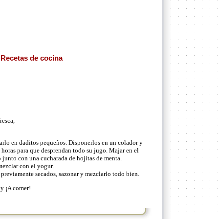
- Recetas de cocina
resca,
arlo en daditos pequeños. Disponerlos en un colador y
e horas para que desprendan todo su jugo. Majar en el
o junto con una cucharada de hojitas de menta.
ezclar con el yogur.
 previamente secados, sazonar y mezclarlo todo bien.
 y ¡A comer!