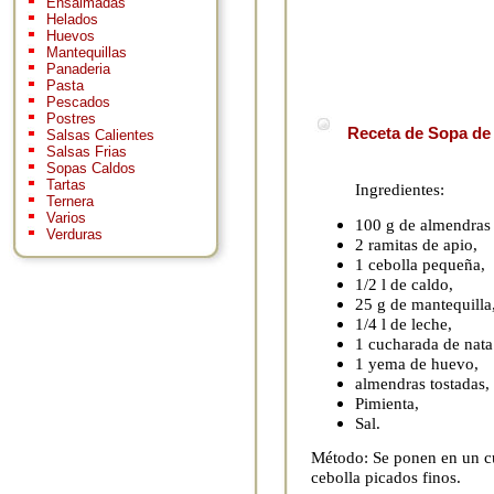
Ensaimadas
Helados
Huevos
Mantequillas
Panaderia
Pasta
Pescados
Postres
Receta de Sopa de 
Salsas Calientes
Salsas Frias
Sopas Caldos
Tartas
Ingredientes:
Ternera
Varios
100 g de almendras
Verduras
2 ramitas de apio,
1 cebolla pequeña,
1/2 l de caldo,
25 g de mantequilla
1/4 l de leche,
1 cucharada de nata 
1 yema de huevo,
almendras tostadas,
Pimienta,
Sal.
Método: Se ponen en un cu
cebolla picados finos.