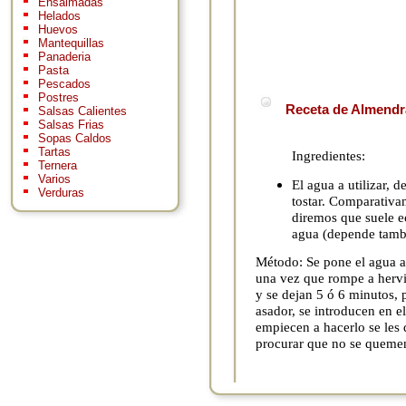
Ensaimadas
Helados
Huevos
Mantequillas
Panaderia
Pasta
Pescados
Postres
Receta de Almendra
Salsas Calientes
Salsas Frias
Sopas Caldos
Tartas
Ingredientes:
Ternera
Varios
El agua a utilizar, 
Verduras
tostar. Comparativam
diremos que suele e
agua (depende tambi
Método: Se pone el agua a 
una vez que rompe a hervir
y se dejan 5 ó 6 minutos, 
asador, se introducen en e
empiecen a hacerlo se les
procurar que no se queme