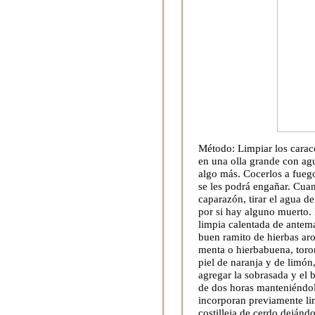
Método: Limpiar los caraco
en una olla grande con agu
algo más. Cocerlos a fuego
se les podrá engañar. Cua
caparazón, tirar el agua de
por si hay alguno muerto. 
limpia calentada de antema
buen ramito de hierbas ar
menta o hierbabuena, toro
piel de naranja y de limón
agregar la sobrasada y el 
de dos horas manteniéndol
incorporan previamente li
costilleja de cerdo dejánd