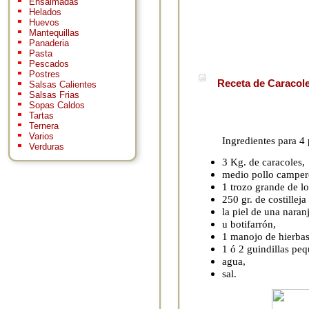
Ensaimadas
Helados
Huevos
Mantequillas
Panaderia
Pasta
Pescados
Postres
Receta de Caracole
Salsas Calientes
Salsas Frias
Sopas Caldos
Tartas
Ternera
Varios
Ingredientes para 4
Verduras
3 Kg. de caracoles,
medio pollo camper
1 trozo grande de l
250 gr. de costilleja
la piel de una naran
u botifarrón,
1 manojo de hierbas
1 ó 2 guindillas pe
agua,
sal.