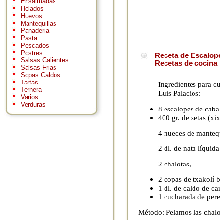
Ensaimadas
Helados
Huevos
Mantequillas
Panaderia
Pasta
Pescados
Postres
Receta de Escalopes
Salsas Calientes
Recetas de cocina
Salsas Frias
Sopas Caldos
Tartas
Ingredientes para c
Ternera
Luis Palacios:
Varios
Verduras
8 escalopes de caba
400 gr. de setas (xi
4 nueces de mantequ
2 dl. de nata líquida
2 chalotas,
2 copas de txakolí 
1 dl. de caldo de ca
1 cucharada de perej
Método: Pelamos las chalo